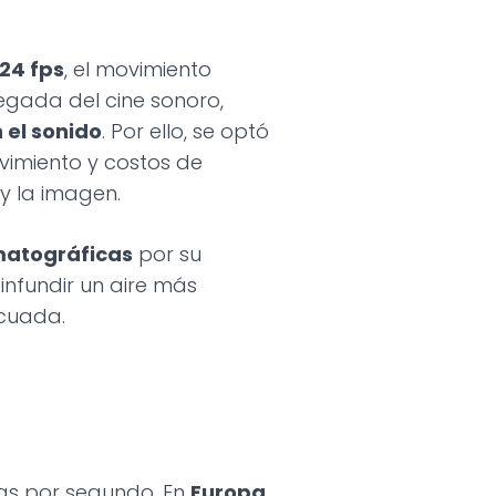
 24 fps
, el movimiento
llegada del cine sonoro,
 el sonido
. Por ello, se optó
ovimiento y costos de
y la imagen.
matográficas
por su
 infundir un aire más
ecuada.
mas por segundo. En
Europa
,