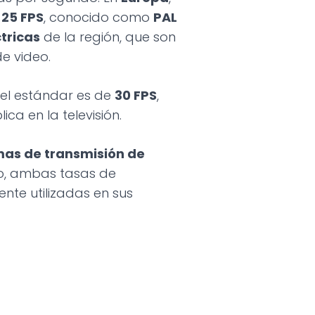
e
25 FPS
, conocido como
PAL
tricas
de la región, que son
de video.
, el estándar es de
30 FPS
,
ca en la televisión.
mas de transmisión de
go, ambas tasas de
nte utilizadas en sus