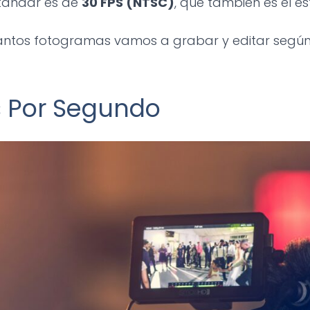
stándar es de
30 FPS (NTSC)
, que también es el es
uántos fotogramas vamos a grabar y editar según
 Por Segundo