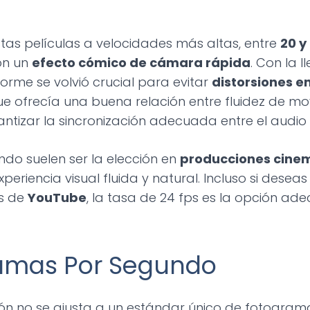
tas películas a velocidades más altas, entre
20 y
on un
efecto cómico de cámara rápida
. Con la 
rme se volvió crucial para evitar
distorsiones en
que ofrecía una buena relación entre fluidez de m
tizar la sincronización adecuada entre el audio 
do suelen ser la elección en
producciones cine
riencia visual fluida y natural. Incluso si deseas
os de
YouTube
, la tasa de 24 fps es la opción ad
ramas Por Segundo
isión no se ajusta a un estándar único de fotogra