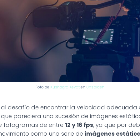
Foto de
Kushagra Kevat
en
Unsplash
n al desafío de encontrar la velocidad adecuad
 que pareciera una sucesión de imágenes estáticas
e fotogramas de entre
12 y 16 fps
, ya que por deb
l movimiento como una serie de
imágenes estátic