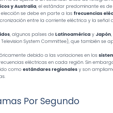
icos y Australia
, el estándar predominante es d
a elección se debe en parte a las
frecuencias eléc
sincronización entre la corriente eléctrica y la señal 
idos
, algunos países de
Latinoamérica
y
Japón
 Television System Committee), que también se apli
stóricamente debido a las variaciones en los
siste
frecuencias eléctricas en cada región. Sin embar
cido como
estándares regionales
y son ampliame
as.
ramas Por Segundo